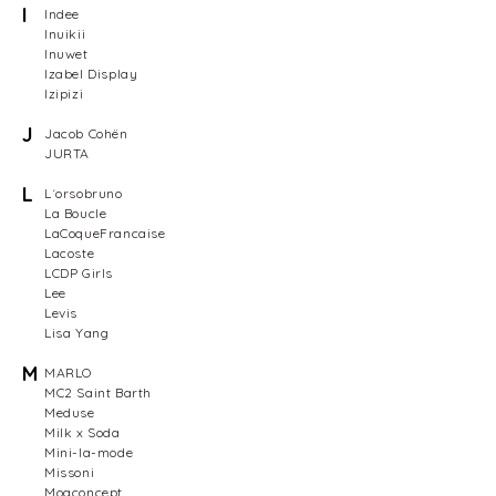
I
Indee
Inuikii
Inuwet
Izabel Display
Izipizi
J
Jacob Cohën
JURTA
L
L´orsobruno
La Boucle
LaCoqueFrancaise
Lacoste
LCDP Girls
Lee
Levis
Lisa Yang
M
MARLO
MC2 Saint Barth
Meduse
Milk x Soda
Mini-la-mode
Missoni
Moaconcept