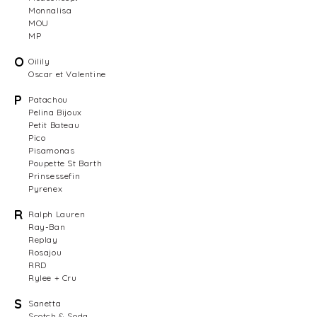
Monnalisa
MOU
MP
O
Oilily
Oscar et Valentine
P
Patachou
Pelina Bijoux
Petit Bateau
Pico
Pisamonas
Poupette St Barth
Prinsessefin
Pyrenex
R
Ralph Lauren
Ray-Ban
Replay
Rosajou
RRD
Rylee + Cru
S
Sanetta
Scotch & Soda