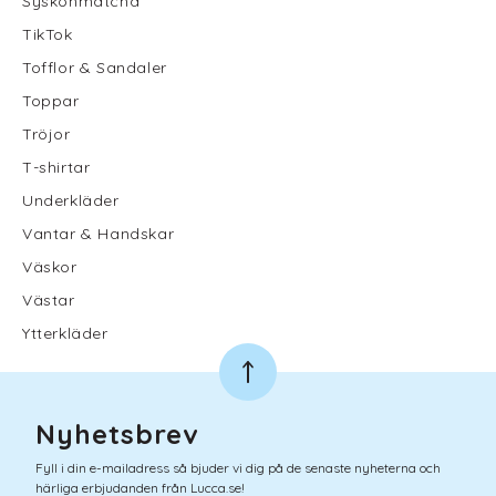
Syskonmatcha
TikTok
Tofflor & Sandaler
Toppar
Tröjor
T-shirtar
Underkläder
Vantar & Handskar
Väskor
Västar
Ytterkläder
Nyhetsbrev
Fyll i din e-mailadress så bjuder vi dig på de senaste nyheterna och
härliga erbjudanden från Lucca.se!