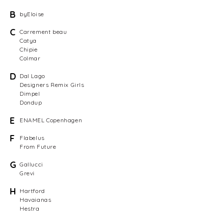
B
byEloise
C
Carrement beau
Catya
Chipie
Colmar
D
Dal Lago
Designers Remix Girls
Dimpel
Dondup
E
ENAMEL Copenhagen
F
Flabelus
From Future
G
Gallucci
Grevi
H
Hartford
Havaianas
Hestra