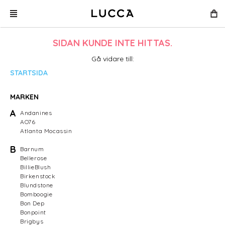
SIDAN KUNDE INTE HITTAS.
Gå vidare till:
STARTSIDA
MARKEN
A
Andanines
AO76
Atlanta Mocassin
B
Barnum
Bellerose
BillieBlush
Birkenstock
Blundstone
Bomboogie
Bon Dep
Bonpoint
Brigbys