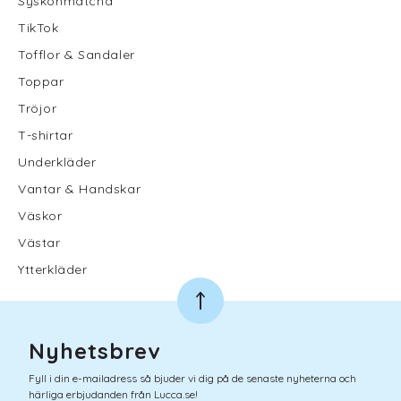
Syskonmatcha
TikTok
Tofflor & Sandaler
Toppar
Tröjor
T-shirtar
Underkläder
Vantar & Handskar
Väskor
Västar
Ytterkläder
Nyhetsbrev
Fyll i din e-mailadress så bjuder vi dig på de senaste nyheterna och
härliga erbjudanden från Lucca.se!