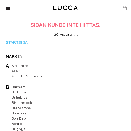
SIDAN KUNDE INTE HITTAS.
Gå vidare till:
STARTSIDA
MARKEN
A
Andanines
AO76
Atlanta Mocassin
B
Barnum
Bellerose
BillieBlush
Birkenstock
Blundstone
Bomboogie
Bon Dep
Bonpoint
Brigbys