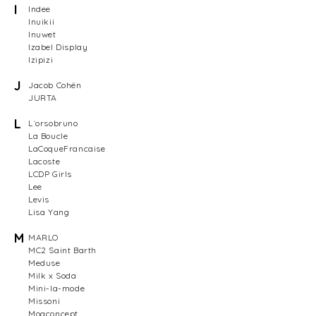
I
Indee
Inuikii
Inuwet
Izabel Display
Izipizi
J
Jacob Cohën
JURTA
L
L´orsobruno
La Boucle
LaCoqueFrancaise
Lacoste
LCDP Girls
Lee
Levis
Lisa Yang
M
MARLO
MC2 Saint Barth
Meduse
Milk x Soda
Mini-la-mode
Missoni
Moaconcept