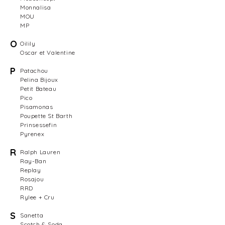
Monnalisa
MOU
MP
O
Oilily
Oscar et Valentine
P
Patachou
Pelina Bijoux
Petit Bateau
Pico
Pisamonas
Poupette St Barth
Prinsessefin
Pyrenex
R
Ralph Lauren
Ray-Ban
Replay
Rosajou
RRD
Rylee + Cru
S
Sanetta
Scotch & Soda