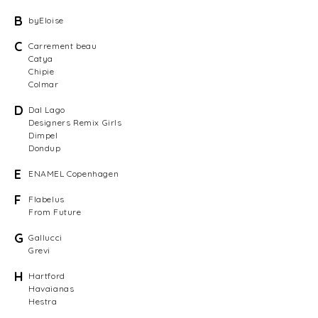
B
byEloise
C
Carrement beau
Catya
Chipie
Colmar
D
Dal Lago
Designers Remix Girls
Dimpel
Dondup
E
ENAMEL Copenhagen
F
Flabelus
From Future
G
Gallucci
Grevi
H
Hartford
Havaianas
Hestra