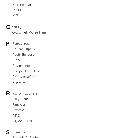
Monnalisa
MOU
MP
O
Oilily
Oscar et Valentine
P
Patachou
Pelina Bijoux
Petit Bateau
Pico
Pisamonas
Poupette St Barth
Prinsessefin
Pyrenex
R
Ralph Lauren
Ray-Ban
Replay
Rosajou
RRD
Rylee + Cru
S
Sanetta
Scotch & Soda