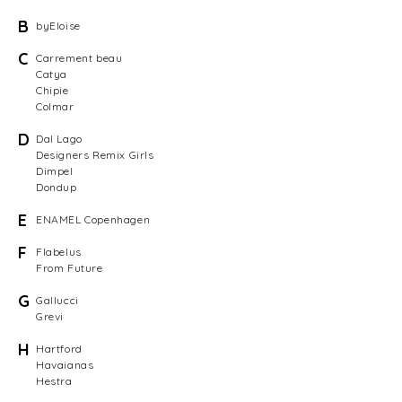
B
byEloise
C
Carrement beau
Catya
Chipie
Colmar
D
Dal Lago
Designers Remix Girls
Dimpel
Dondup
E
ENAMEL Copenhagen
F
Flabelus
From Future
G
Gallucci
Grevi
H
Hartford
Havaianas
Hestra