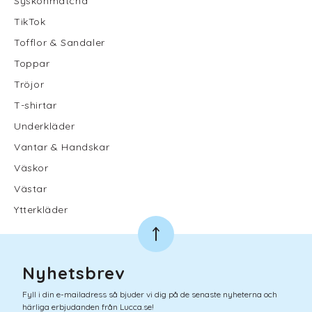
Syskonmatcha
TikTok
Tofflor & Sandaler
Toppar
Tröjor
T-shirtar
Underkläder
Vantar & Handskar
Väskor
Västar
Ytterkläder
Nyhetsbrev
Fyll i din e-mailadress så bjuder vi dig på de senaste nyheterna och
härliga erbjudanden från Lucca.se!