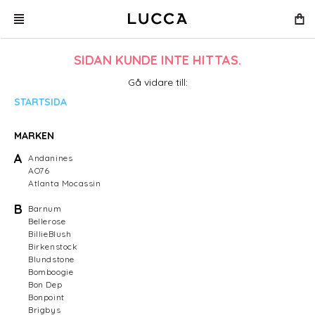
SIDAN KUNDE INTE HITTAS.
Gå vidare till:
STARTSIDA
MARKEN
A
Andanines
AO76
Atlanta Mocassin
B
Barnum
Bellerose
BillieBlush
Birkenstock
Blundstone
Bomboogie
Bon Dep
Bonpoint
Brigbys