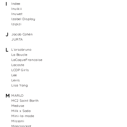
I
Indee
Inuikii
Inuwet
Izabel Display
Izipizi
J
Jacob Cohën
JURTA
L
L´orsobruno
La Boucle
LaCoqueFrancaise
Lacoste
LCDP Girls
Lee
Levis
Lisa Yang
M
MARLO
MC2 Saint Barth
Meduse
Milk x Soda
Mini-la-mode
Missoni
Moaconcept