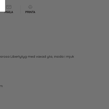
MAILA
PRINTA
usrosa Libertytyg med vaxad yta, insida i mjuk
cm