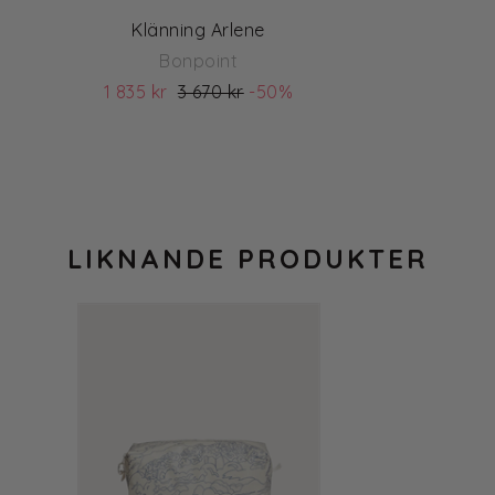
Klänning Arlene
Bonpoint
1 835 kr
3 670 kr
-50%
(ord. pris 3 670)
LIKNANDE PRODUKTER