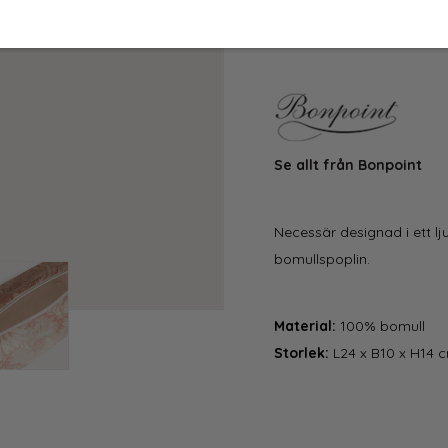
Se allt från Bonpoint
Necessär designad i ett lj
bomullspoplin.
Material:
100% bomull
Storlek:
L24 x B10 x H14 