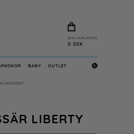
DIN VARUKORG
0
SEK
ARNSKOR
BABY
OUTLET
6NACW00004"
SÄR LIBERTY