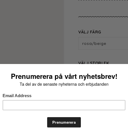
VÄLJ FÄRG
rosa/beige
VÄLJ STORLEK
One Size