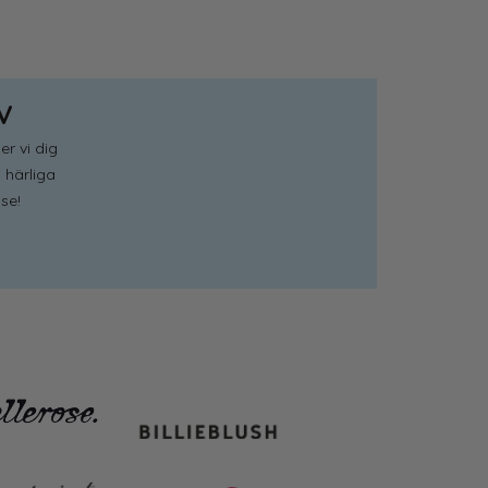
V
er vi dig
 härliga
se!