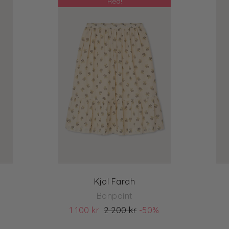
Rea!
Kjol Farah
Bonpoint
1 100 kr
2 200 kr
-50%
(ord. pris 2 200)