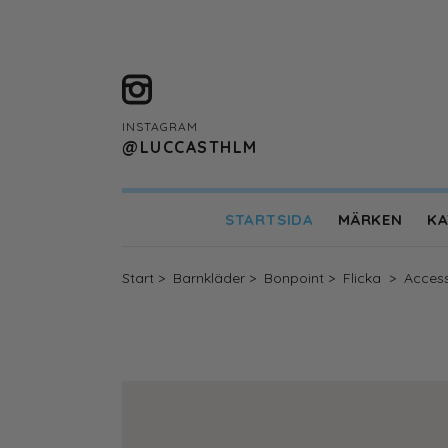
INSTAGRAM
@LUCCASTHLM
STARTSIDA
MÄRKEN
KA
Designers Remix Girls
ENAMEL Copenhag
Start
>
Barnkläder
>
Bonpoint
>
Flicka
>
Acces