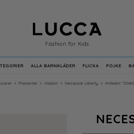
Fashion for Kids
TEGORIER
ALLA BARNKLÄDER
FLICKA
POJKE
B
en
soarer
>
Presenter
>
Väskor
>
Necessär Liberty
>
Artikelnr "S0
NECES