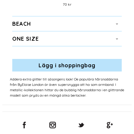
70 kr
BEACH
ONE SIZE
Addera extra glitter till säsongens look! De populära hårsnoddarna
från ByEloise London är även supersnygga att ha som armband. I
metallic-kollektionen hittar du de bubblig hårsnoddarna i en glittrande
modell som pryds av en mängd olika berlocker.