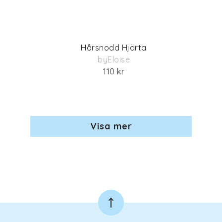
Hårsnodd Hjärta
byEloise
110 kr
Visa mer