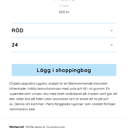
Chipie
630 kr
RÖD
24
Chipies populära tygsko Joseph är en återkommande klassiker
tillverkade i tidlös bomullscanvas med sula och tå i vit gummi. En
superbekväm unisex-sko med brett resårband på insidan som gör att
den sitter bra på foten utan skosnören och är enkel att ta på och
av. Denna stil kommer i flera färgglada nyanser som snabbt förhöjer
sommarens look.
Material:
100% bomull. Gummisula