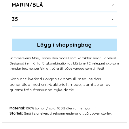
MARIN/BLÅ
35
Sammetslena Mary Janes, den modell som karaktäriserar Flabelus!
Designad i en härlig färgkombination av blå toner! En elegant sko som
trendar just nu, perfekt att bära till både vardag som till fest!
Skon är tillverkad i organisk bomull, med insidan
behandlad med anti-bakteriellt medel, samt sulan av
gummi från återvunna cykeldäck!
Material:
100% bomull / sula: 100% återvunnen gummi
Storlek:
Små i storleken, vi rekommenderar att gå upp en storlek