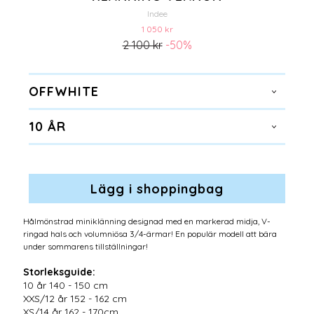
Indee
1 050 kr
2 100 kr
-50%
OFFWHITE
10 ÅR
Hålmönstrad miniklänning designad med en markerad midja, V-
ringad hals och volumniösa 3/4-ärmar! En populär modell att bära
under sommarens tillställningar!
Storleksguide:
10 år 140 - 150 cm
XXS/12 år 152 - 162 cm
XS/14 år 162 - 170cm