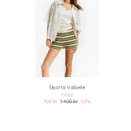
Skjorta Valbelle
Indee
700 kr
1 400 kr
-50%
(ord. pris 1 400)