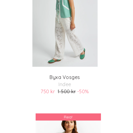
Byxa Vosges
Indee
750 kr
1 500 kr
-50%
(ord. pris 1 500)
Rea!