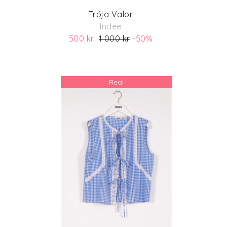
Tröja Valor
Indee
500 kr
1 000 kr
-50%
(ord. pris 1 000)
Rea!