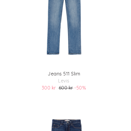
Jeans 511 Slim
Levis
300 kr
600 kr
-50%
(ord. pris 600)