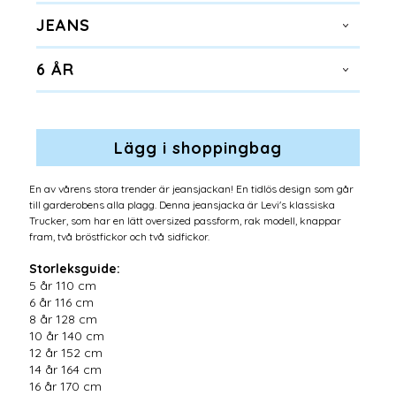
JEANS
6 ÅR
En av vårens stora trender är jeansjackan! En tidlös design som går
till garderobens alla plagg. Denna jeansjacka är Levi's klassiska
Trucker, som har en lätt oversized passform, rak modell, knappar
fram, två bröstfickor och två sidfickor.
Storleksguide:
5 år 110 cm
6 år 116 cm
8 år 128 cm
10 år 140 cm
12 år 152 cm
14 år 164 cm
16 år 170 cm