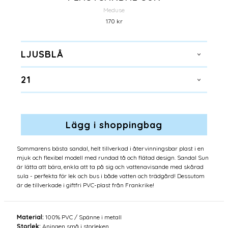
Meduse
170 kr
LJUSBLÅ
21
Sommarens bästa sandal, helt tillverkad i återvinningsbar plast i en
mjuk och flexibel modell med rundad tå och flätad design. Sandal Sun
är lätta att bära, enkla att ta på sig och vattenavisande med skårad
sula - perfekta för lek och bus i både vatten och trädgård! Dessutom
är de tillverkade i giftfri PVC-plast från Frankrike!
Material:
100% PVC / Spänne i metall
Storlek:
Aningen små i storleken