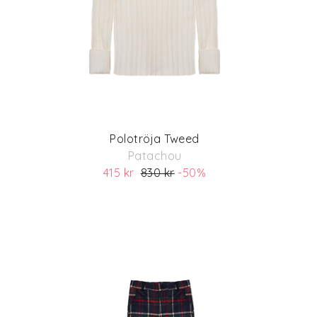
Polotröja Tweed
Patachou
415 kr
830 kr
-50%
(ord. pris 830)