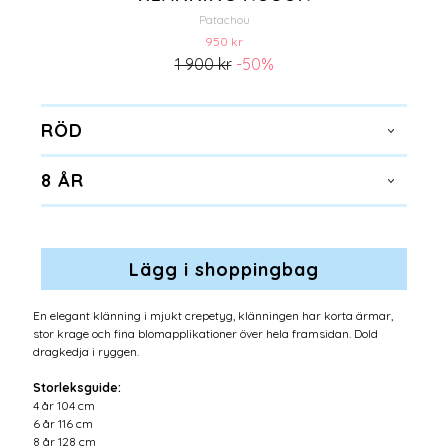
Patachou
950 kr
1 900 kr
-50%
RÖD
8 ÅR
En elegant klänning i mjukt crepetyg, klänningen har korta ärmar,
stor krage och fina blomapplikationer över hela framsidan. Dold
dragkedja i ryggen.
Storleksguide:
4 år 104 cm
6 år 116 cm
8 år 128 cm