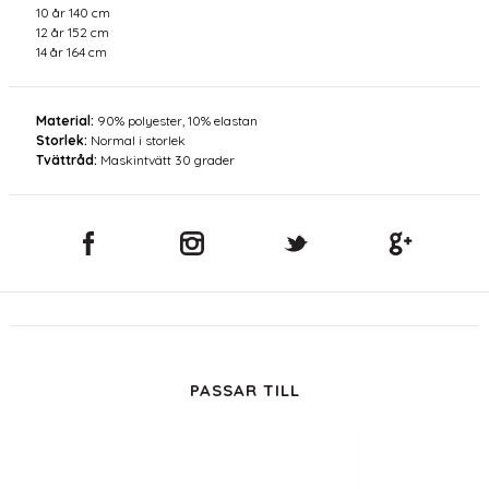
10 år 140 cm
12 år 152 cm
14 år 164 cm
Material:
90% polyester, 10% elastan
Storlek:
Normal i storlek
Tvättråd:
Maskintvätt 30 grader
PASSAR TILL