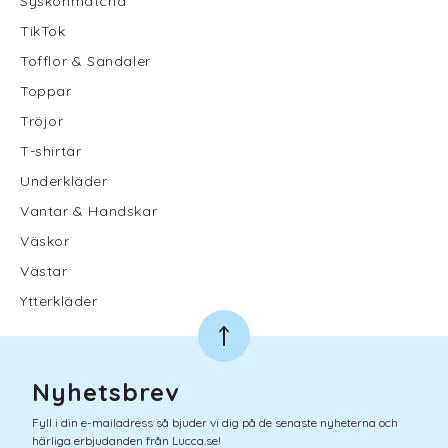
Syskonmatcha
TikTok
Tofflor & Sandaler
Toppar
Tröjor
T-shirtar
Underkläder
Vantar & Handskar
Väskor
Västar
Ytterkläder
Nyhetsbrev
Fyll i din e-mailadress så bjuder vi dig på de senaste nyheterna och
härliga erbjudanden från Lucca.se!