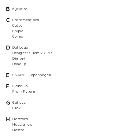
B
byEloise
C
Carrement beau
Catya
Chipie
Colmar
D
Dal Lago
Designers Remix Girls
Dimpel
Dondup
E
ENAMEL Copenhagen
F
Flabelus
From Future
G
Gallucci
Grevi
H
Hartford
Havaianas
Hestra