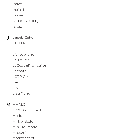
I
Indee
Inuikii
Inuwet
Izabel Display
Izipizi
J
Jacob Cohën
JURTA
L
L´orsobruno
La Boucle
LaCoqueFrancaise
Lacoste
LCDP Girls
Lee
Levis
Lisa Yang
M
MARLO
MC2 Saint Barth
Meduse
Milk x Soda
Mini-la-mode
Missoni
Moaconcept