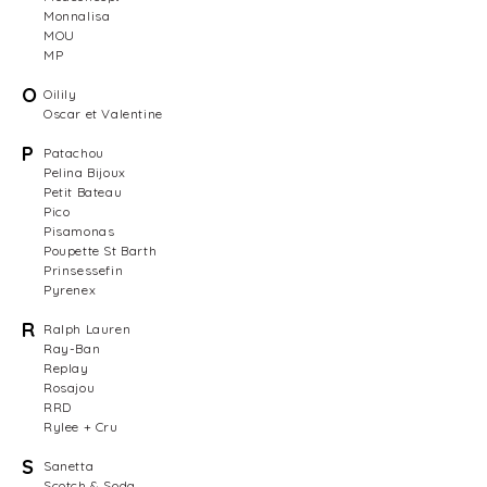
Monnalisa
MOU
MP
O
Oilily
Oscar et Valentine
P
Patachou
Pelina Bijoux
Petit Bateau
Pico
Pisamonas
Poupette St Barth
Prinsessefin
Pyrenex
R
Ralph Lauren
Ray-Ban
Replay
Rosajou
RRD
Rylee + Cru
S
Sanetta
Scotch & Soda