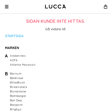
SIDAN KUNDE INTE HITTAS.
Gå vidare till:
STARTSIDA
MARKEN
A
Andanines
AO76
Atlanta Mocassin
B
Barnum
Bellerose
BillieBlush
Birkenstock
Blundstone
Bomboogie
Bon Dep
Bonpoint
Brigbys