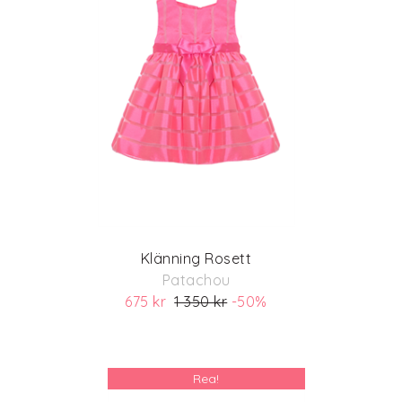
Klänning Rosett
Patachou
675 kr
1 350 kr
-50%
(ord. pris 1 350)
Rea!