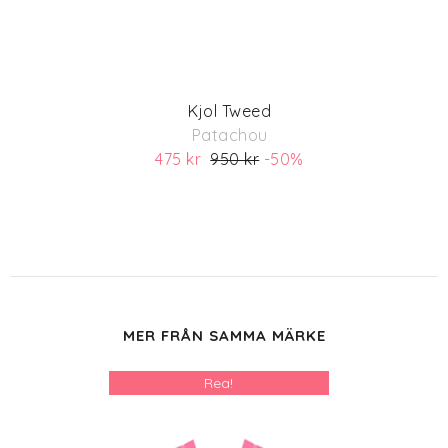
Kjol Tweed
Patachou
475 kr
950 kr
-50%
(ord. pris 950)
MER FRÅN SAMMA MÄRKE
Rea!