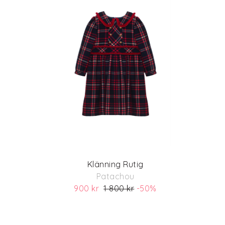
Klänning Rutig
Patachou
900 kr
1 800 kr
-50%
(ord. pris 1 800)