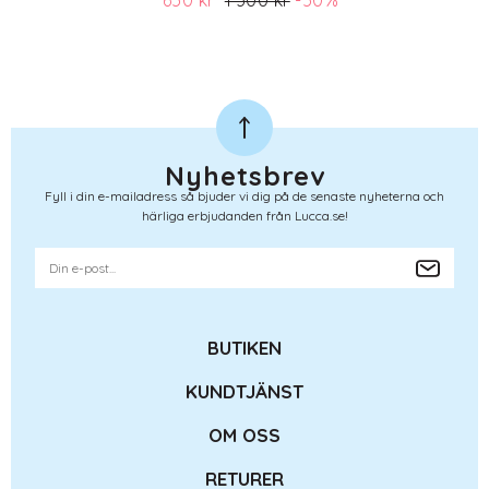
650 kr
1 300 kr
-50%
(ord. pris 1 300)
Nyhetsbrev
Fyll i din e-mailadress så bjuder vi dig på de senaste nyheterna och
härliga erbjudanden från Lucca.se!
BUTIKEN
KUNDTJÄNST
OM OSS
RETURER