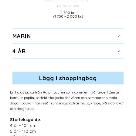
Ralph Lauren
1 700 kr
(1 700 - 2 000 kr)
MARIN
4 ÅR
En tidlös jacka från Ralph Lauren som kommer i två färger! Den är i
bomulls poplin, perfekt skaljacka för våren och sommarens svala
dagar. Jackan har resår runt midja och ärmslut, krage, två sidofickor
och dragkedja.
Storleksguide:
4 år - 104 cm
5 år - 110 cm