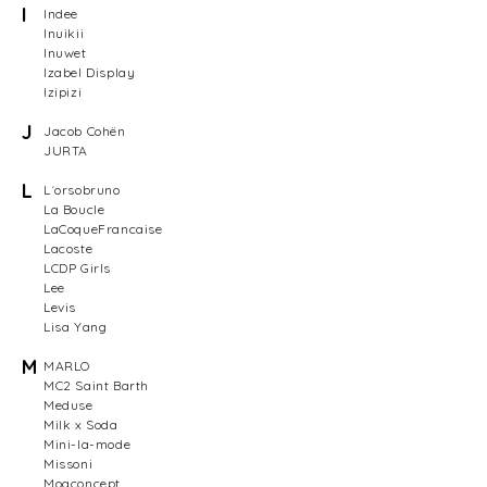
I
Indee
Inuikii
Inuwet
Izabel Display
Izipizi
J
Jacob Cohën
JURTA
L
L´orsobruno
La Boucle
LaCoqueFrancaise
Lacoste
LCDP Girls
Lee
Levis
Lisa Yang
M
MARLO
MC2 Saint Barth
Meduse
Milk x Soda
Mini-la-mode
Missoni
Moaconcept