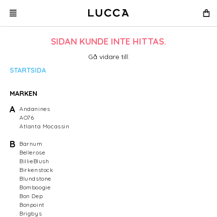
SIDAN KUNDE INTE HITTAS.
Gå vidare till:
STARTSIDA
MARKEN
A
Andanines
AO76
Atlanta Mocassin
B
Barnum
Bellerose
BillieBlush
Birkenstock
Blundstone
Bomboogie
Bon Dep
Bonpoint
Brigbys