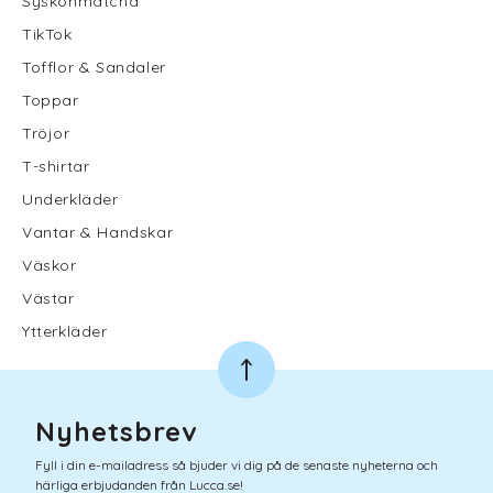
Syskonmatcha
TikTok
Tofflor & Sandaler
Toppar
Tröjor
T-shirtar
Underkläder
Vantar & Handskar
Väskor
Västar
Ytterkläder
Nyhetsbrev
Fyll i din e-mailadress så bjuder vi dig på de senaste nyheterna och
härliga erbjudanden från Lucca.se!