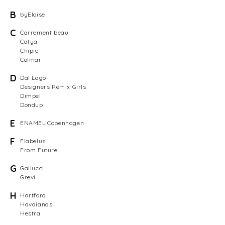
B
byEloise
C
Carrement beau
Catya
Chipie
Colmar
D
Dal Lago
Designers Remix Girls
Dimpel
Dondup
E
ENAMEL Copenhagen
F
Flabelus
From Future
G
Gallucci
Grevi
H
Hartford
Havaianas
Hestra