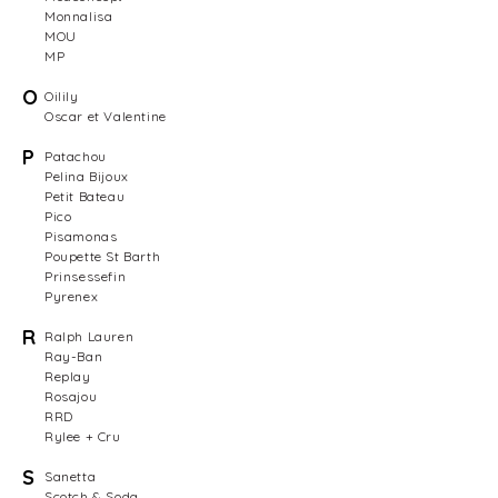
Monnalisa
MOU
MP
O
Oilily
Oscar et Valentine
P
Patachou
Pelina Bijoux
Petit Bateau
Pico
Pisamonas
Poupette St Barth
Prinsessefin
Pyrenex
R
Ralph Lauren
Ray-Ban
Replay
Rosajou
RRD
Rylee + Cru
S
Sanetta
Scotch & Soda