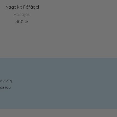
Nagelkit Påfågel
Rosajou
300 kr
r vi dig
ärliga