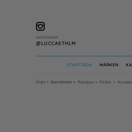
INSTAGRAM
@LUCCASTHLM
STARTSIDA
MÄRKEN
KA
Designers Remix Girls
ENAMEL Copenhag
Start
>
Barnkläder
>
Rosajou
>
Flicka
>
Access