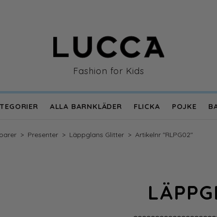
Fashion for Kids
TEGORIER
ALLA BARNKLÄDER
FLICKA
POJKE
B
en
oarer
>
Presenter
>
Läppglans Glitter
>
Artikelnr "RLPG02"
LÄPPG