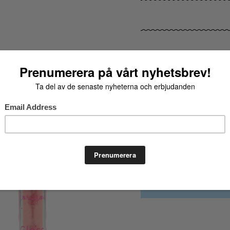
VÄLJ FÄRG
Rosa
VÄLJ STORLEK
One Size