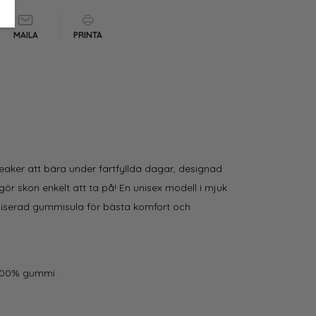
MAILA
PRINTA
neaker att bära under fartfyllda dagar, designad
 skon enkelt att ta på! En unisex modell i mjuk
iserad gummisula för bästa komfort och
 100% gummi