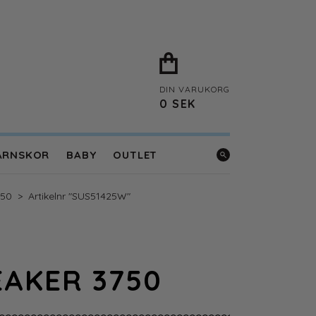
DIN VARUKORG
0
SEK
ARNSKOR
BABY
OUTLET
750
>
Artikelnr "SUS51425W"
AKER 3750