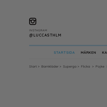
INSTAGRAM
@LUCCASTHLM
STARTSIDA
MÄRKEN
KA
Designers Remix Girls
ENAMEL Copenhag
Start
>
Barnkläder
>
Superga
>
Flicka
>
Pojke