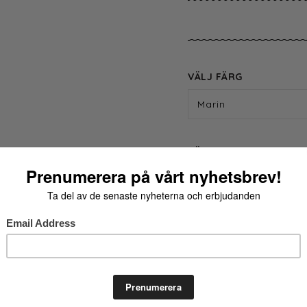
VÄLJ FÄRG
Marin
VÄLJ STORLEK
24