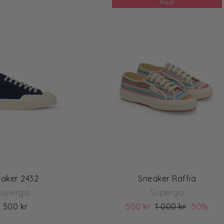
Rea!
aker 2432
Sneaker Raffia
Superga
Superga
1 500 kr
500 kr
1 000 kr
-50%
(ord. pris 1 000)