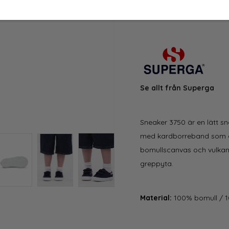
Se allt från Superga
Sneaker 3750 är en lätt s
med kardborreband som gör
bomullscanvas och vulkan
greppyta.
Material:
100% bomull /