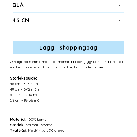
BLÅ
46 CM
Otroligt söt sommarhatt i blåmönstrad libertytyg! Denna hatt har ett
vackert mönster av blommor och djur, knyt under halsen.
Storleksguide:
46 cm - 3-6 mån
48 cm - 6-12 mån
50 cm - 12-18 mån
52 cm - 18-36 mån
Material:
100% bomull
Storlek:
Normal i storlek
Tvättråd:
Maskintvätt 30 grader