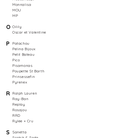
Monnalisa
MOU
MP
O
Oilily
Oscar et Valentine
P
Patachou
Pelina Bijoux
Petit Bateau
Pico
Pisamonas
Poupette St Barth
Prinsessefin
Pyrenex
R
Ralph Lauren
Ray-Ban
Replay
Rosajou
RRD
Rylee + Cru
S
Sanetta
Scotch & Soda