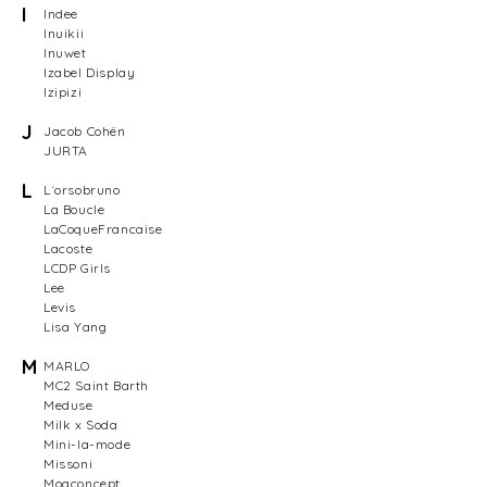
I
Indee
Inuikii
Inuwet
Izabel Display
Izipizi
J
Jacob Cohën
JURTA
L
L´orsobruno
La Boucle
LaCoqueFrancaise
Lacoste
LCDP Girls
Lee
Levis
Lisa Yang
M
MARLO
MC2 Saint Barth
Meduse
Milk x Soda
Mini-la-mode
Missoni
Moaconcept