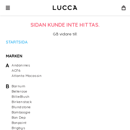
SIDAN KUNDE INTE HITTAS.
Gå vidare till:
STARTSIDA
MARKEN
A
Andanines
AO76
Atlanta Mocassin
B
Barnum
Bellerose
BillieBlush
Birkenstock
Blundstone
Bomboogie
Bon Dep
Bonpoint
Brigbys