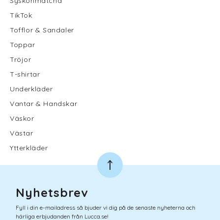
Syskonmatcha
TikTok
Tofflor & Sandaler
Toppar
Tröjor
T-shirtar
Underkläder
Vantar & Handskar
Väskor
Västar
Ytterkläder
Nyhetsbrev
Fyll i din e-mailadress så bjuder vi dig på de senaste nyheterna och
härliga erbjudanden från Lucca.se!