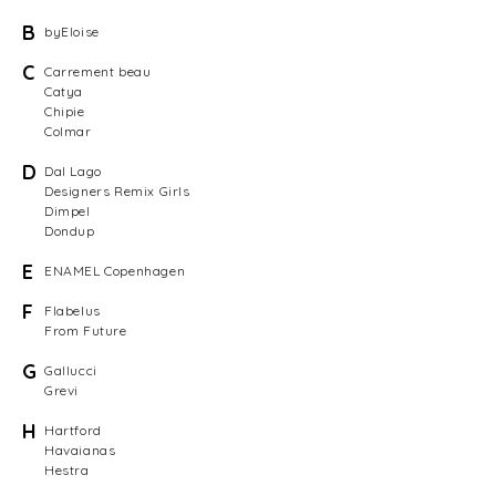
B
byEloise
C
Carrement beau
Catya
Chipie
Colmar
D
Dal Lago
Designers Remix Girls
Dimpel
Dondup
E
ENAMEL Copenhagen
F
Flabelus
From Future
G
Gallucci
Grevi
H
Hartford
Havaianas
Hestra