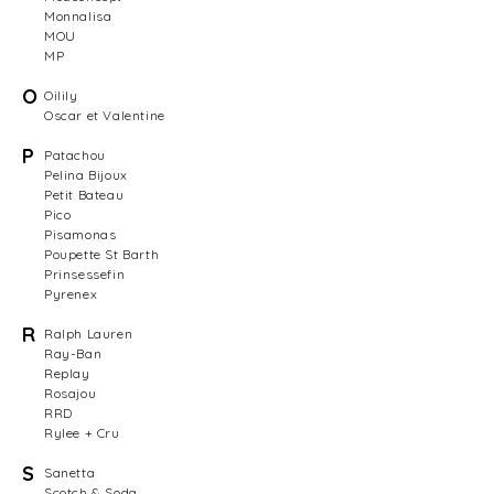
Monnalisa
MOU
MP
O
Oilily
Oscar et Valentine
P
Patachou
Pelina Bijoux
Petit Bateau
Pico
Pisamonas
Poupette St Barth
Prinsessefin
Pyrenex
R
Ralph Lauren
Ray-Ban
Replay
Rosajou
RRD
Rylee + Cru
S
Sanetta
Scotch & Soda