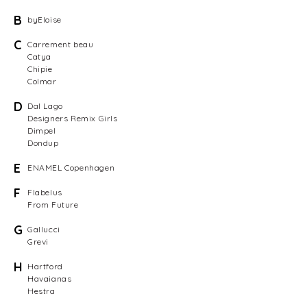
B
byEloise
C
Carrement beau
Catya
Chipie
Colmar
D
Dal Lago
Designers Remix Girls
Dimpel
Dondup
E
ENAMEL Copenhagen
F
Flabelus
From Future
G
Gallucci
Grevi
H
Hartford
Havaianas
Hestra