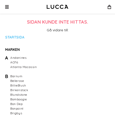
SIDAN KUNDE INTE HITTAS.
Gå vidare till:
STARTSIDA
MARKEN
A
Andanines
AO76
Atlanta Mocassin
B
Barnum
Bellerose
BillieBlush
Birkenstock
Blundstone
Bomboogie
Bon Dep
Bonpoint
Brigbys