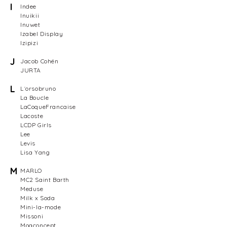
I
Indee
Inuikii
Inuwet
Izabel Display
Izipizi
J
Jacob Cohën
JURTA
L
L´orsobruno
La Boucle
LaCoqueFrancaise
Lacoste
LCDP Girls
Lee
Levis
Lisa Yang
M
MARLO
MC2 Saint Barth
Meduse
Milk x Soda
Mini-la-mode
Missoni
Moaconcept