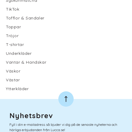
Syskonmatcha
TikTok
Tofflor & Sandaler
Toppar
Tröjor
T-shirtar
Underkläder
Vantar & Handskar
Väskor
Västar
Ytterkläder
Nyhetsbrev
Fyll i din e-mailadress så bjuder vi dig på de senaste nyheterna och
härliga erbjudanden från Lucca.se!