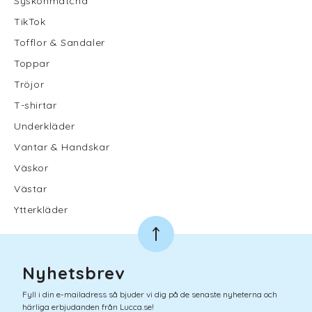
Syskonmatcha
TikTok
Tofflor & Sandaler
Toppar
Tröjor
T-shirtar
Underkläder
Vantar & Handskar
Väskor
Västar
Ytterkläder
Nyhetsbrev
Fyll i din e-mailadress så bjuder vi dig på de senaste nyheterna och
härliga erbjudanden från Lucca.se!