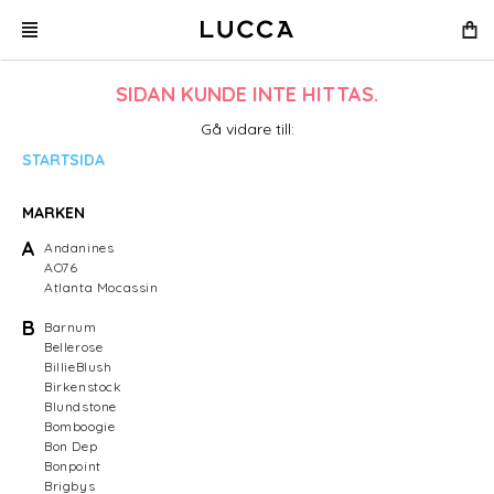
SIDAN KUNDE INTE HITTAS.
Gå vidare till:
STARTSIDA
MARKEN
A
Andanines
AO76
Atlanta Mocassin
B
Barnum
Bellerose
BillieBlush
Birkenstock
Blundstone
Bomboogie
Bon Dep
Bonpoint
Brigbys