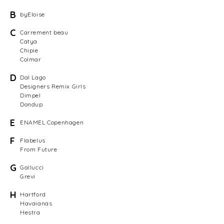
B
byEloise
C
Carrement beau
Catya
Chipie
Colmar
D
Dal Lago
Designers Remix Girls
Dimpel
Dondup
E
ENAMEL Copenhagen
F
Flabelus
From Future
G
Gallucci
Grevi
H
Hartford
Havaianas
Hestra