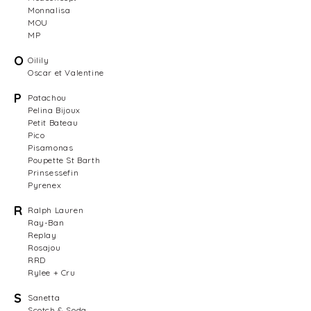
Monnalisa
MOU
MP
O
Oilily
Oscar et Valentine
P
Patachou
Pelina Bijoux
Petit Bateau
Pico
Pisamonas
Poupette St Barth
Prinsessefin
Pyrenex
R
Ralph Lauren
Ray-Ban
Replay
Rosajou
RRD
Rylee + Cru
S
Sanetta
Scotch & Soda