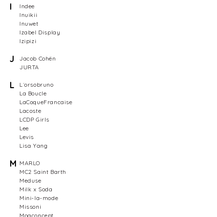
I
Indee
Inuikii
Inuwet
Izabel Display
Izipizi
J
Jacob Cohën
JURTA
L
L´orsobruno
La Boucle
LaCoqueFrancaise
Lacoste
LCDP Girls
Lee
Levis
Lisa Yang
M
MARLO
MC2 Saint Barth
Meduse
Milk x Soda
Mini-la-mode
Missoni
Moaconcept