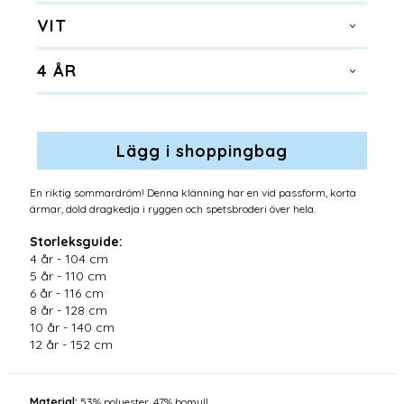
VIT
4 ÅR
En riktig sommardröm! Denna klänning har en vid passform, korta
ärmar, dold dragkedja i ryggen och spetsbroderi över hela.
Storleksguide:
4 år - 104 cm
5 år - 110 cm
6 år - 116 cm
8 år - 128 cm
10 år - 140 cm
12 år - 152 cm
Material:
53% polyester, 47% bomull