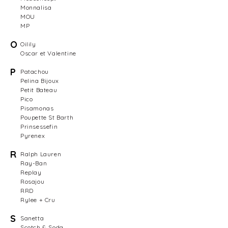
Monnalisa
MOU
MP
O
Oilily
Oscar et Valentine
P
Patachou
Pelina Bijoux
Petit Bateau
Pico
Pisamonas
Poupette St Barth
Prinsessefin
Pyrenex
R
Ralph Lauren
Ray-Ban
Replay
Rosajou
RRD
Rylee + Cru
S
Sanetta
Scotch & Soda