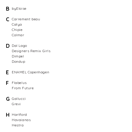
B
byEloise
C
Carrement beau
Catya
Chipie
Colmar
D
Dal Lago
Designers Remix Girls
Dimpel
Dondup
E
ENAMEL Copenhagen
F
Flabelus
From Future
G
Gallucci
Grevi
H
Hartford
Havaianas
Hestra