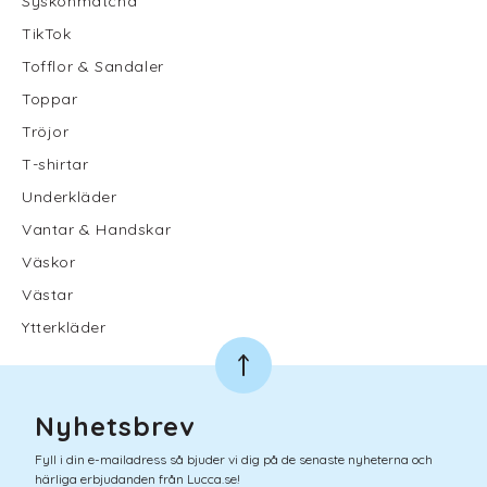
Syskonmatcha
TikTok
Tofflor & Sandaler
Toppar
Tröjor
T-shirtar
Underkläder
Vantar & Handskar
Väskor
Västar
Ytterkläder
Nyhetsbrev
Fyll i din e-mailadress så bjuder vi dig på de senaste nyheterna och
härliga erbjudanden från Lucca.se!