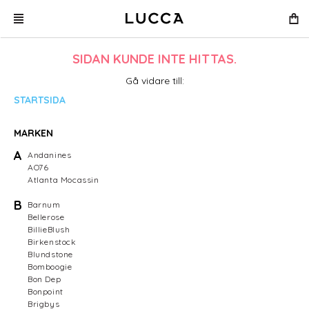
SIDAN KUNDE INTE HITTAS.
Gå vidare till:
STARTSIDA
MARKEN
A
Andanines
AO76
Atlanta Mocassin
B
Barnum
Bellerose
BillieBlush
Birkenstock
Blundstone
Bomboogie
Bon Dep
Bonpoint
Brigbys