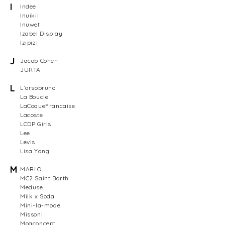
I
Indee
Inuikii
Inuwet
Izabel Display
Izipizi
J
Jacob Cohën
JURTA
L
L´orsobruno
La Boucle
LaCoqueFrancaise
Lacoste
LCDP Girls
Lee
Levis
Lisa Yang
M
MARLO
MC2 Saint Barth
Meduse
Milk x Soda
Mini-la-mode
Missoni
Moaconcept