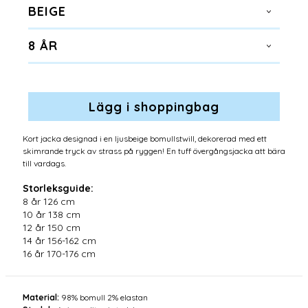
BEIGE
8 ÅR
Kort jacka designad i en ljusbeige bomullstwill, dekorerad med ett
skimrande tryck av strass på ryggen! En tuff övergångsjacka att bära
till vardags.
Storleksguide:
8 år 126 cm
10 år 138 cm
12 år 150 cm
14 år 156-162 cm
16 år 170-176 cm
Material:
98% bomull 2% elastan