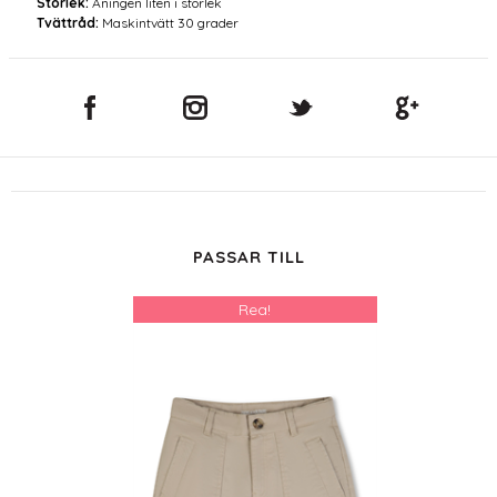
Storlek:
Aningen liten i storlek
Tvättråd:
Maskintvätt 30 grader
PASSAR TILL
Rea!