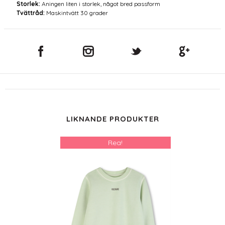
Storlek:
Aningen liten i storlek, något bred passform
Tvättråd:
Maskintvätt 30 grader
LIKNANDE PRODUKTER
Rea!