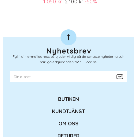
1 050 kr
2 100 kr
-50%
(ord. pris 2 100)
Nyhetsbrev
Fyll i din e-mailadress så bjuder vi dig på de senaste nyheterna och
härliga erbjudanden från Lucca.se!
BUTIKEN
KUNDTJÄNST
OM OSS
RETURER