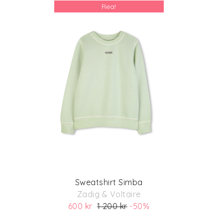
Rea!
Sweatshirt Simba
Zadig & Voltaire
600 kr
1 200 kr
-50%
(ord. pris 1 200)