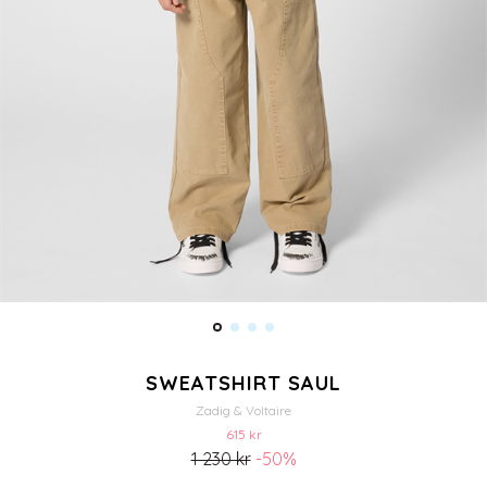
SWEATSHIRT SAUL
Zadig & Voltaire
615 kr
1 230 kr
-50%