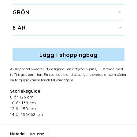
GRÖN
8 ÅR
Avslappnad sweatshirt designad i en ärtgrön nyans, illustrerad med
tufft tryck ton-i-ton. En cool bas bland säsongens överdelar som sätter
en färgsprakande touch till vardagen!
Storleksguide:
8 år 126 cm
10 år 138 cm
12 år 150 cm
14 år 156-162 cm
Material:
100% bomull