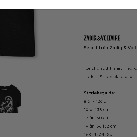
Se allt från Zadig & Volt
Rundhalsad T-shirt med kor
mellan. En perfekt bas at
Storleksguide:
8 år - 126 cm
10 år 138 cm
12 år 150 cm
14 år 156-162 cm
​16 år 170-176 cm