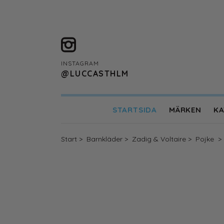
INSTAGRAM
@LUCCASTHLM
STARTSIDA
MÄRKEN
KA
Designers Remix Girls
ENAMEL Copenhag
Start
>
Barnkläder
>
Zadig & Voltaire
>
Pojke
>