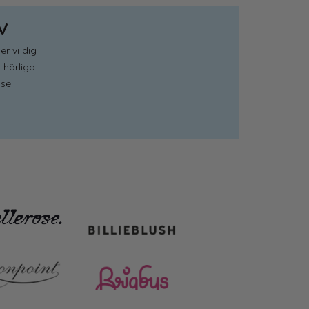
V
er vi dig
 härliga
se!