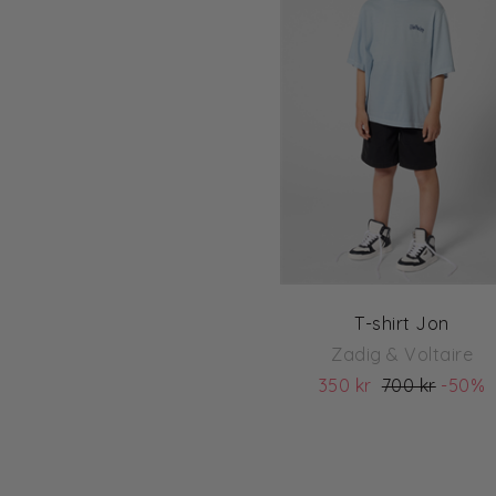
T-shirt Jon
Zadig & Voltaire
350 kr
700 kr
-50%
(ord. pris 700)