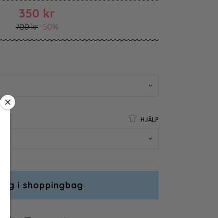
350 kr
700 kr
-50%
HJÄLP