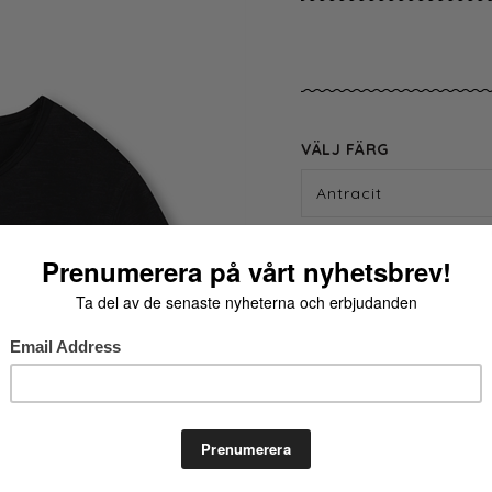
VÄLJ FÄRG
Antracit
VÄLJ STORLEK
16 år