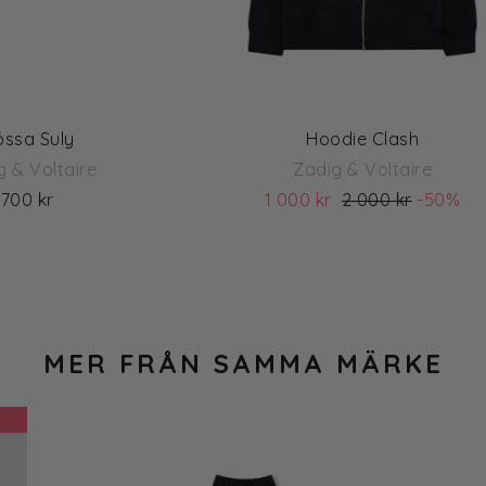
ssa Suly
Hoodie Clash
g & Voltaire
Zadig & Voltaire
700 kr
1 000 kr
2 000 kr
-50%
(ord. pris 2 000)
MER FRÅN SAMMA MÄRKE