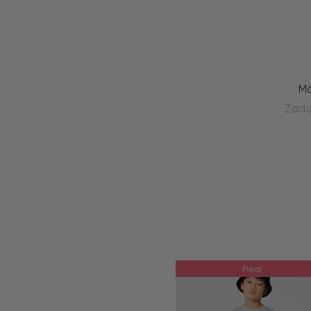
Mö
Zadi
Rea!