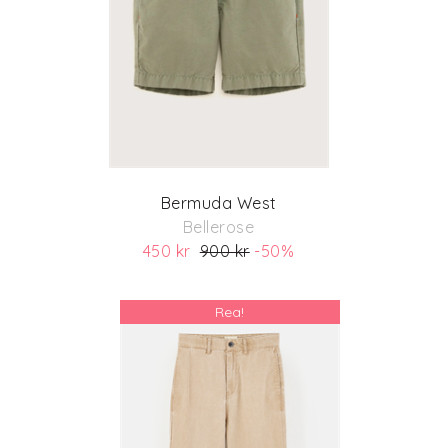
Bermuda West
Bellerose
450 kr
900 kr
-50%
(ord. pris 900 kr)
Rea!