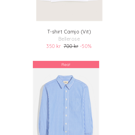
T-shirt Camjo (Vit)
Bellerose
350 kr
700 kr
-50%
(ord. pris 700 kr)
Rea!