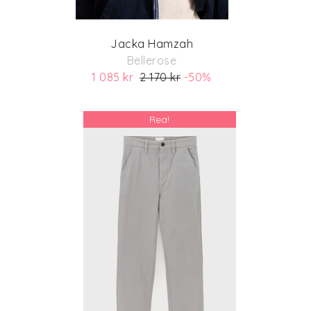
Jacka Hamzah
Bellerose
1 085 kr
2 170 kr
-50%
(ord. pris 2 170 kr)
Rea!