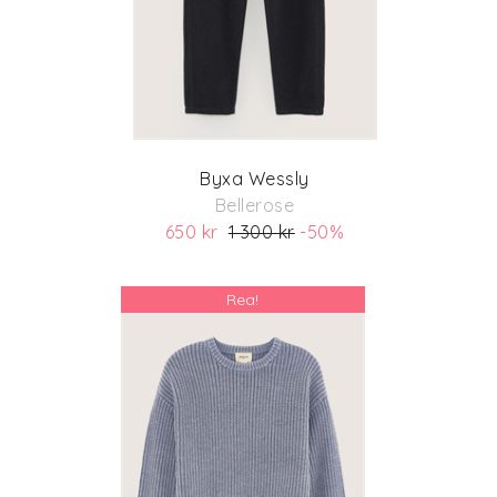
Byxa Wessly
Bellerose
650 kr
1 300 kr
-50%
(ord. pris 1 300 kr)
Rea!