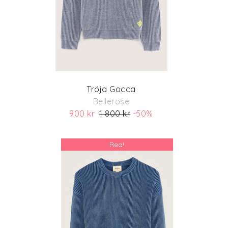
Tröja Gocca
Bellerose
900 kr
1 800 kr
-50%
(ord. pris 1 800 kr)
Rea!