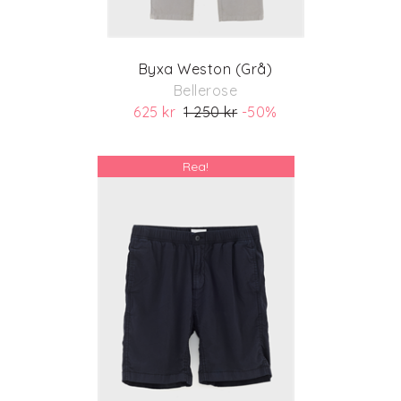
Byxa Weston (Grå)
Bellerose
625 kr
1 250 kr
-50%
(ord. pris 1 250 kr)
Rea!