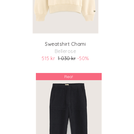
Sweatshirt Chami
Bellerose
515 kr
1 030 kr
-50%
(ord. pris 1 030 kr)
Rea!