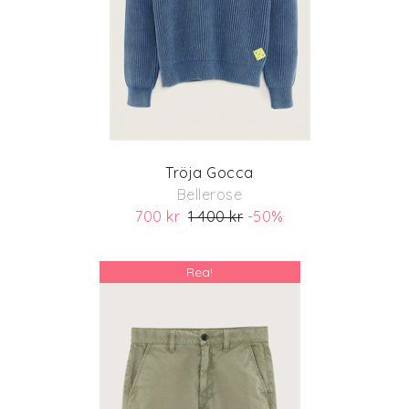
Tröja Gocca
Bellerose
700 kr
1 400 kr
-50%
(ord. pris 1 400 kr)
Rea!