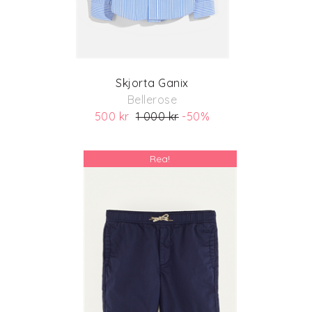
Skjorta Ganix
Bellerose
500 kr
1 000 kr
-50%
(ord. pris 1 000 kr)
Rea!