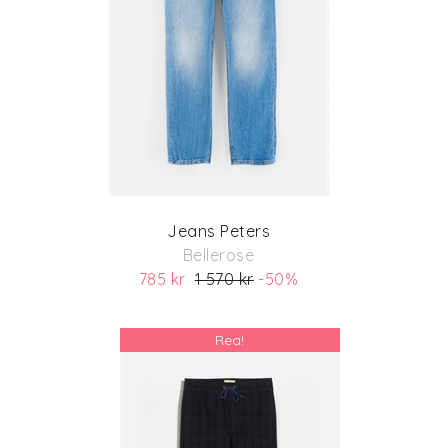
Jeans Peters
Bellerose
785 kr
1 570 kr
-50%
(ord. pris 1 570 kr)
Rea!