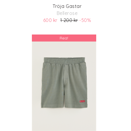
Tröja Gastar
Bellerose
600 kr
1 200 kr
-50%
(ord. pris 1 200 kr)
Rea!