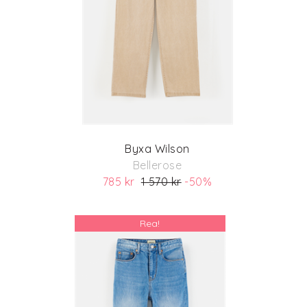
Byxa Wilson
Bellerose
785 kr
1 570 kr
-50%
(ord. pris 1 570 kr)
Rea!