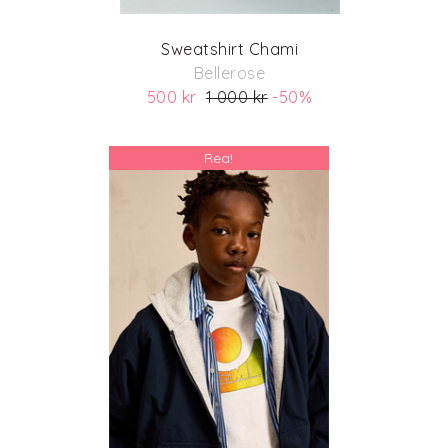
Sweatshirt Chami
Bellerose
500 kr
1 000 kr
-50%
(ord. pris 1 000 kr)
Rea!