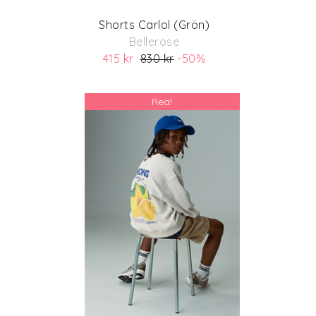
Shorts Carlol (Grön)
Bellerose
415 kr
830 kr
-50%
(ord. pris 830 kr)
Rea!