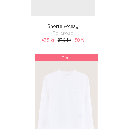
Shorts Wessy
Bellerose
435 kr
870 kr
-50%
(ord. pris 870 kr)
Rea!