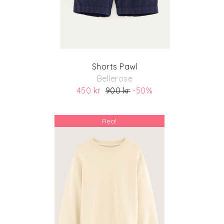
Shorts Pawl
Bellerose
450 kr
900 kr
-50%
(ord. pris 900 kr)
Rea!