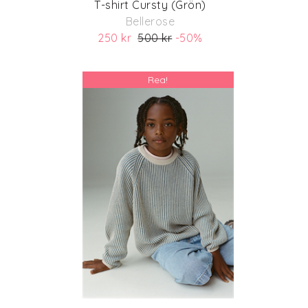
T-shirt Cursty (Grön)
Bellerose
250 kr
500 kr
-50%
(ord. pris 500 kr)
Rea!