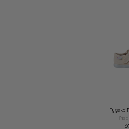
40
Prinsessefin
41
Pyrenex
Ralph Lauren
Ray-Ban
Replay
Rosajou
RRD
Rylee + Cru
Sanetta
Scotch & Soda
Shepherd
Shoo Pom
Sofie Schnoor Girls
Stella McCartney Kids
Story Loris
Tygsko 
Sun Child
Superga
Pis
Tartine et Chocolat
6