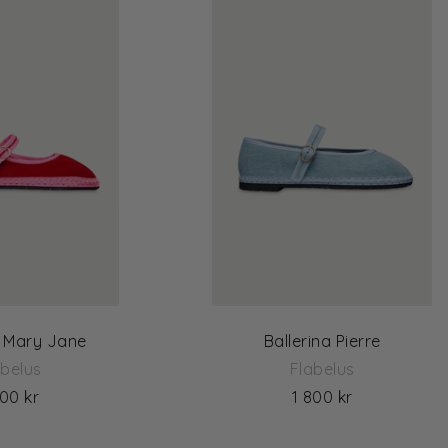
a Mary Jane
Ballerina Pierre
abelus
Flabelus
400 kr
1 800 kr