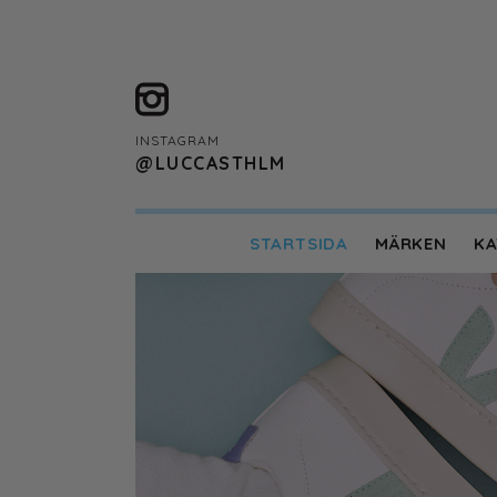
INSTAGRAM
@LUCCASTHLM
STARTSIDA
MÄRKEN
KA
Designers Remix Girls
ENAMEL Copenhag