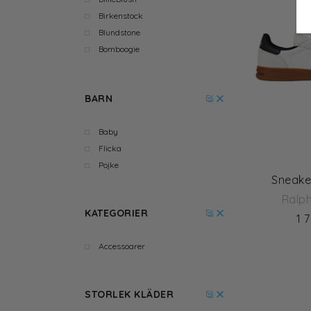
Birkenstock
Blundstone
Bomboogie
Bon Dep
Bonpoint
BARN
Brigbys
byEloise
Baby
Carrement beau
Flicka
Catya
Pojke
Chipie
Sneake
Colmar
Ralp
Dal Lago
KATEGORIER
Designers Remix Girls
1 
Dimpel
Accessoarer
Dondup
ENAMEL Copenhagen
Flabelus
STORLEK KLÄDER
From Future