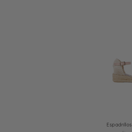
Timberland
Timi of Sweden
Veja
Ver de Terre
Zadig & Voltaire
Espadrillo