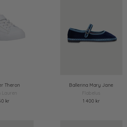
er Theron
Ballerina Mary Jane
h Lauren
Flabelus
50 kr
1 400 kr