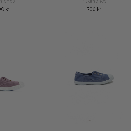
amonas
Pisamonas
00 kr
700 kr