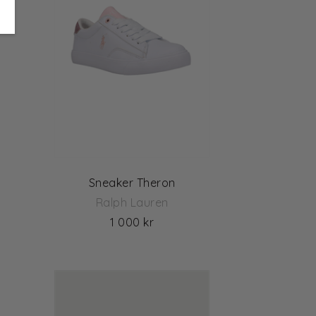
Sneaker Theron
Ralph Lauren
1 000 kr