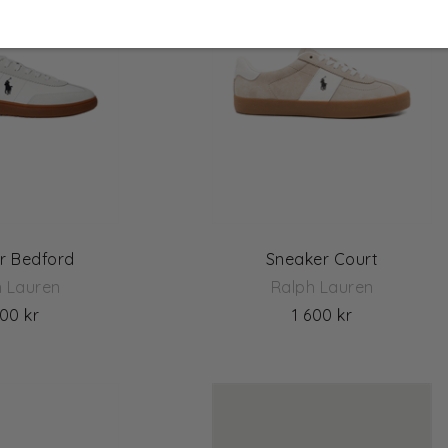
r Bedford
Sneaker Court
h Lauren
Ralph Lauren
700 kr
1 600 kr