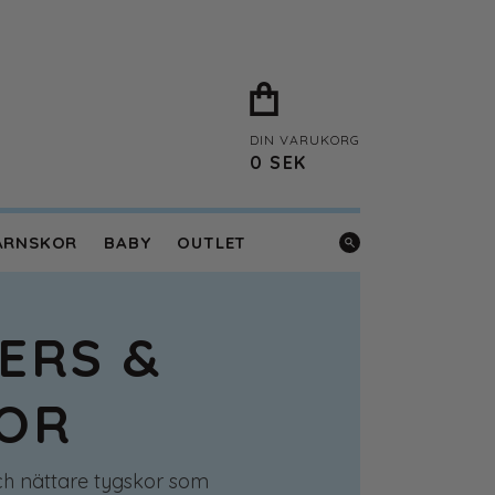
DIN VARUKORG
0
SEK
ARNSKOR
BABY
OUTLET
ERS &
OR
ch nättare tygskor som