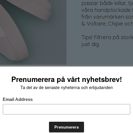
passar både killar, t
våra handplockade f
från varumärken som
& Voltaire, Chipie och
Tips! Filtrera på stor
just dig.
1 PRODUKTER