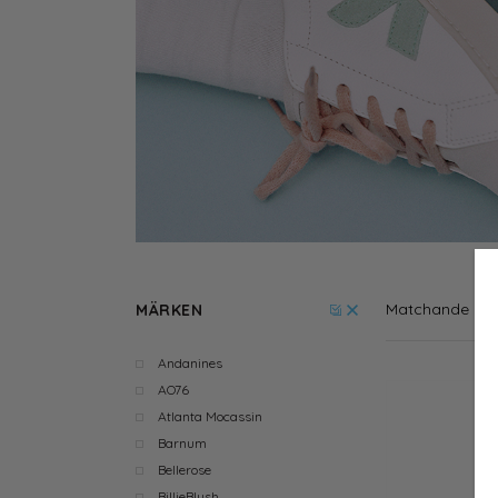
Matchande
8
MÄRKEN
Andanines
AO76
Atlanta Mocassin
Barnum
Bellerose
BillieBlush