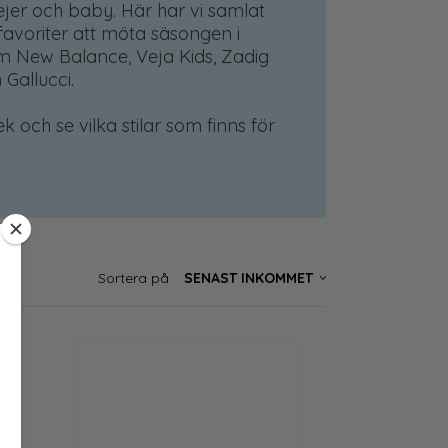
jejer och baby. Här har vi samlat
avoriter att möta säsongen i
 New Balance, Veja Kids, Zadig
 Gallucci.
lek och se vilka stilar som finns för
Sortera på
SENAST INKOMMET