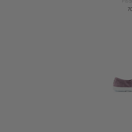
Pis
7