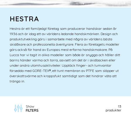
HESTRA
Hestra är ett familjeägt företag som producerar handskar sedan år
1936 och är idag ett av världens ledande handskmärken.
Design och
produktutvekling görs i samarbete med några av världens bästa
skidåkare och professionella äventyrare. Flera av företagets modeller
görs också för hand av Europas mest erfarna handskmakare.
På
Lucca har vi tagit in olika modeller som både är snygga och håller ditt
barns händer varma och torra, oavsett om det är
i skidbacken eller
under andra utomhusaktiviteter. Upptäck finger- och tumvantar
försedda med GORE-TEX
®
, ett t
unt membran av PTFE som släpper ut
överskottsvärme och kroppsfukt samtidigt som det hindrar väta att
tränga in.
Show
13
produkter
FILTERS