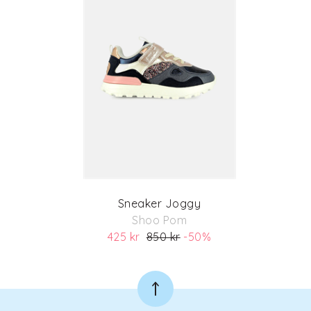
Sneaker Joggy
Shoo Pom
425 kr
850 kr
-50%
(ord. pris 850 kr)