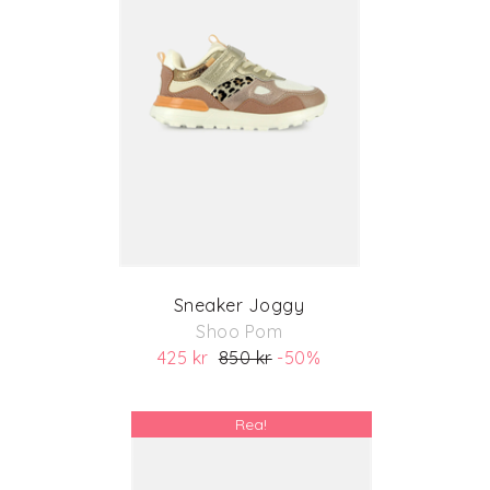
Sneaker Joggy
Shoo Pom
425 kr
850 kr
-50%
(ord. pris 850 kr)
Rea!