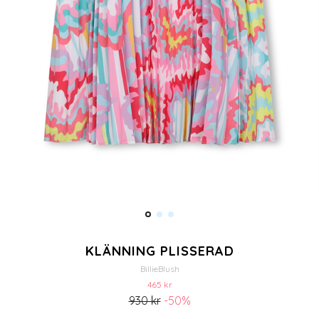
KLÄNNING PLISSERAD
BillieBlush
465 kr
930 kr
-50%