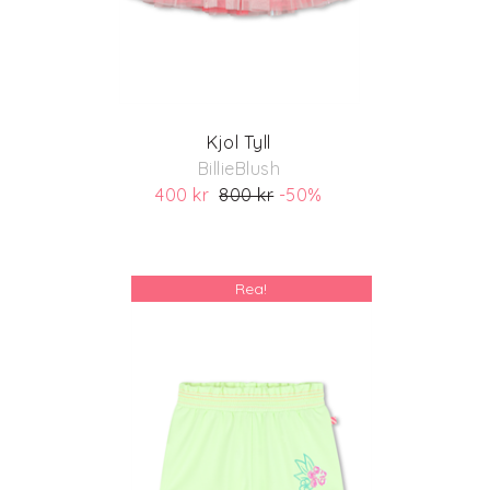
Kjol Tyll
BillieBlush
400 kr
800 kr
-50%
(ord. pris 800)
Rea!