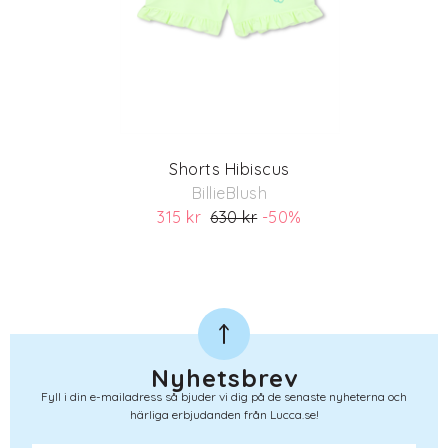
Shorts Hibiscus
BillieBlush
315 kr
630 kr
-50%
(ord. pris 630)
Nyhetsbrev
Fyll i din e-mailadress så bjuder vi dig på de senaste nyheterna och
härliga erbjudanden från Lucca.se!