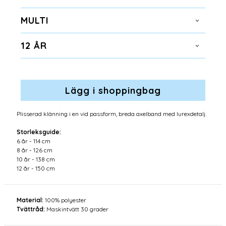
MULTI
12 ÅR
Plisserad klänning i en vid passform, breda axelband med lurexdetalj.
Storleksguide:
6 år - 114 cm
8 år - 126 cm
10 år - 138 cm
12 år - 150 cm
Material:
100% polyester
Tvättråd:
Maskintvätt 30 grader